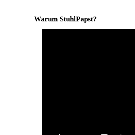
Warum StuhlPapst?