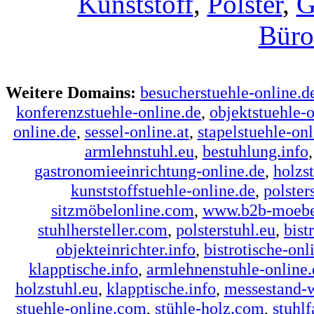
Kunststoff
,
Polster
,
G
Büro
Weitere Domains:
besucherstuehle-online.d
konferenzstuehle-online.de
,
objektstuehle-o
online.de
,
sessel-online.at
,
stapelstuehle-onl
armlehnstuhl.eu
,
bestuhlung.info
gastronomieeinrichtung-online.de
,
holzs
kunststoffstuehle-online.de
,
polster
sitzmöbelonline.com
,
www.b2b-moebe
stuhlhersteller.com
,
polsterstuhl.eu
,
bist
objekteinrichter.info
,
bistrotische-onl
klapptische.info
,
armlehnenstuhle-online.
holzstuhl.eu
,
klapptische.info
,
messestand-
stuehle-online.com
,
stühle-holz.com
,
stuhlf