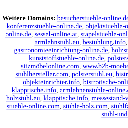
Weitere Domains:
besucherstuehle-online.d
konferenzstuehle-online.de
,
objektstuehle-o
online.de
,
sessel-online.at
,
stapelstuehle-onl
armlehnstuhl.eu
,
bestuhlung.info
gastronomieeinrichtung-online.de
,
holzs
kunststoffstuehle-online.de
,
polster
sitzmöbelonline.com
,
www.b2b-moebe
stuhlhersteller.com
,
polsterstuhl.eu
,
bist
objekteinrichter.info
,
bistrotische-onl
klapptische.info
,
armlehnenstuhle-online.
holzstuhl.eu
,
klapptische.info
,
messestand-
stuehle-online.com
,
stühle-holz.com
,
stuhlf
stuhl-und