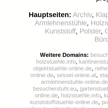
Hauptseiten:
Archiv
,
Kla
Armlehnenstühle
,
Holzs
Kunststoff
,
Polster
,
Büro
Weitere Domains:
besuch
holzstuehle.info
,
kantinenst
objektstuehle-online.de
,
reihe
online.de
,
sessel-online.at
,
sta
armlehnenstuhle-online.de
besucherstuhl.eu
,
gartenstue
online.de
,
holzstuehle.info
,
k
kunststoffstuehle-online.de
,
po