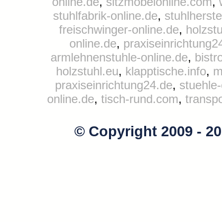
online.de
,
sitzmöbelonline.com
,
stuhlfabrik-online.de
,
stuhlherste
freischwinger-online.de
,
holzst
online.de
,
praxiseinrichtung2
armlehnenstuhle-online.de
,
bistr
holzstuhl.eu
,
klapptische.info
,
m
praxiseinrichtung24.de
,
stuehle
online.de
,
tisch-rund.com
,
transp
© Copyright 2009 - 2