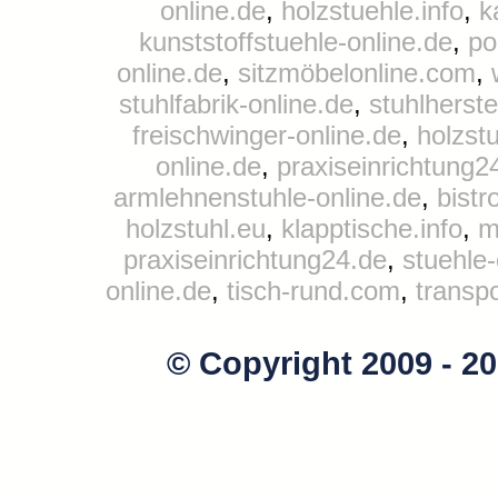
online.de
,
holzstuehle.info
,
k
kunststoffstuehle-online.de
,
po
online.de
,
sitzmöbelonline.com
,
stuhlfabrik-online.de
,
stuhlherste
freischwinger-online.de
,
holzst
online.de
,
praxiseinrichtung2
armlehnenstuhle-online.de
,
bistr
holzstuhl.eu
,
klapptische.info
,
m
praxiseinrichtung24.de
,
stuehle
online.de
,
tisch-rund.com
,
transp
© Copyright 2009 - 2