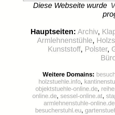
Diese Webseite wurde
V
pro
Hauptseiten:
Archiv
,
Kla
Armlehnenstühle
,
Holzs
Kunststoff
,
Polster
,
Büro
Weitere Domains:
besuch
holzstuehle.info
,
kantinenst
objektstuehle-online.de
,
reihe
online.de
,
sessel-online.at
,
sta
armlehnenstuhle-online.de
besucherstuhl.eu
,
gartenstue