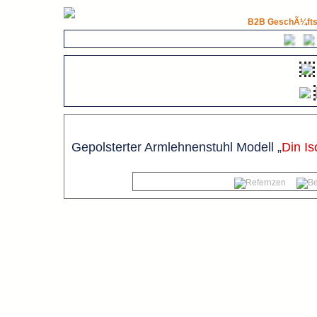
B2B GeschÃ¼fts
Gepolsterter Armlehnenstuhl Modell „
Din Is