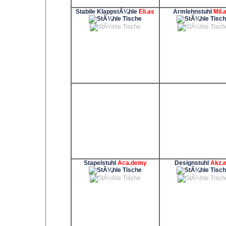
Stabile KlappstÃ¼hle
Eli.as
Armlehnstuhl
Mil.
Stapelstuhl
Aca.demy
Designstuhl
Akz.e