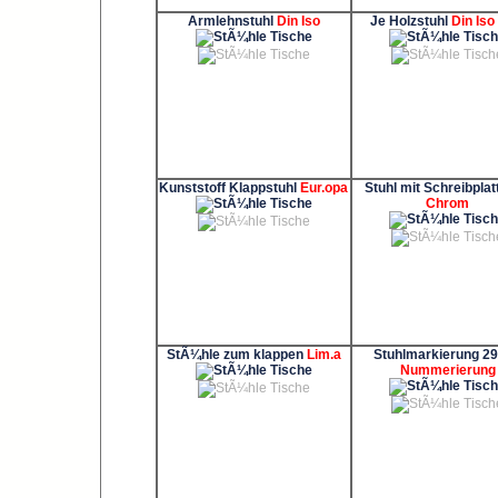
Armlehnstuhl
Din Iso
Je Holzstuhl
Din Iso
Kunststoff Klappstuhl
Eur.opa
Stuhl mit Schreibpla
Chrom
StÃ¼hle zum klappen
Lim.a
Stuhlmarkierung 
Nummerierung