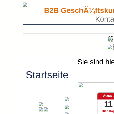
B2B GeschÃ¼ftsku
Konta
Sie sind hi
Startseite
August
11
Diensta