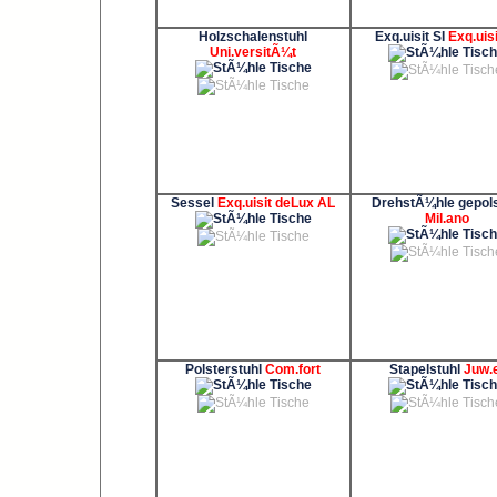
Holzschalenstuhl
Exq.uisit SI
Exq.uisi
Uni.versitÃ¼t
Sessel
Exq.uisit deLux AL
DrehstÃ¼hle gepols
Mil.ano
Polsterstuhl
Com.fort
Stapelstuhl
Juw.