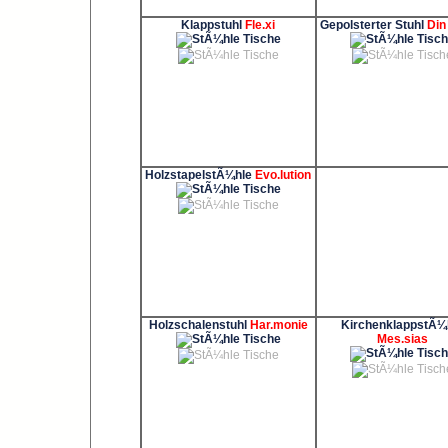
Klappstuhl
Fle.xi
Gepolsterter Stuhl
Din
HolzstapelstÃ¼hle
Evo.lution
Holzschalenstuhl
Har.monie
KirchenklappstÃ¼
Mes.sias