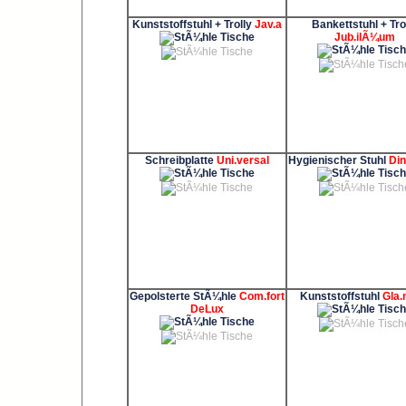
Kunststoffstuhl + Trolly
Jav.a
Bankettstuhl + Tro
Jub.ilÃ¼um
Schreibplatte
Uni.versal
Hygienischer Stuhl
Din
Gepolsterte StÃ¼hle
Com.fort
Kunststoffstuhl
Gla
DeLux