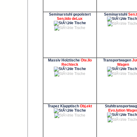
Seminarstuhl gepolstert
Seminarstuhl
Sen.t
Sen.tido deLux
Massiv Holztische
Ote.llo
Transportwagen
Ju
Rechteck
Wagen
Trapez Klapptisch
Obj.ekt
Stuhltransportwa
Evo.lution Wage