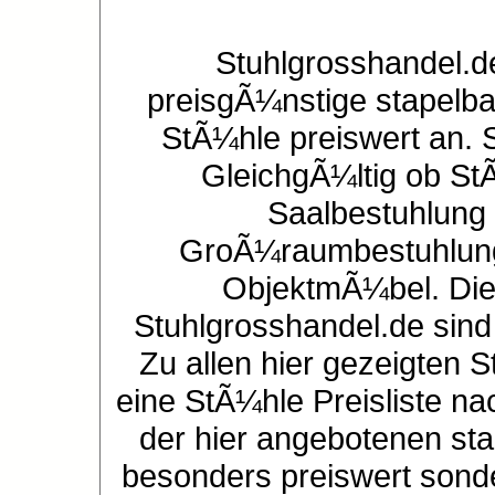
Stuhlgrosshandel.d
preisgÃ¼nstige stapelba
StÃ¼hle preiswert an. 
GleichgÃ¼ltig ob St
Saalbestuhlung 
GroÃ¼raumbestuhlung 
ObjektmÃ¼bel. Die
Stuhlgrosshandel.de sind
Zu allen hier gezeigten S
eine StÃ¼hle Preisliste na
der hier angebotenen sta
besonders preiswert sonde