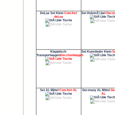
DeLux Set Klein
Com.fort
Set HolzmÃ¼bel
Ger.m
deLux
Klapptisch-
Set Kunstleder Klein
S
Transportwagen
Dei.chselwagen
Set AL Mittel
Com.fort AL
Ger.many AL Mittel
Ge
AL