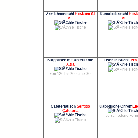
Armlehnenstuhl
Hor.izont SI
Kunstlederstuhl
Hor.i
AL
AL
Klapptisch mit Unterkante
Tisch in Buche
Pro.
X.tra
von 120 bis 200 cm x 80
Cafeteriatisch
Sentido
Klapptische Chrom
El
Cafeteria
verschiedene For