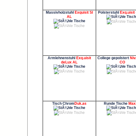
Massivholzstuhl
Exquisit SI
Polsterstuhl
Exq.uisit
AL
Armlehnenstuhl
Exq.uisit
College gepolstert
Niv
deLux AL
CO
Tisch Chrom
Duk.as
Runde Tische
Max