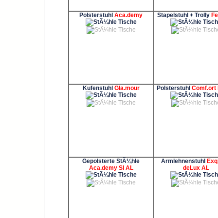
Polsterstuhl
Aca.demy
Stapelstuhl + Trolly
Fe
Kufenstuhl
Gla.mour
Polsterstuhl
Comf.ort
Gepolsterte StÃ¼hle
Armlehnenstuhl
Exq.
Aca.demy SI AL
deLux AL