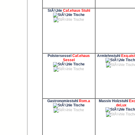
StÃ¼hle
Caf.ehaus Stuhl
Polstersessel
Caf.ehaus
Armlehnstuhl
Exq.uisi
Sessel
Gastronomiestuhl
Rom.a
Massiv Holzstuhl
Exq
deLux