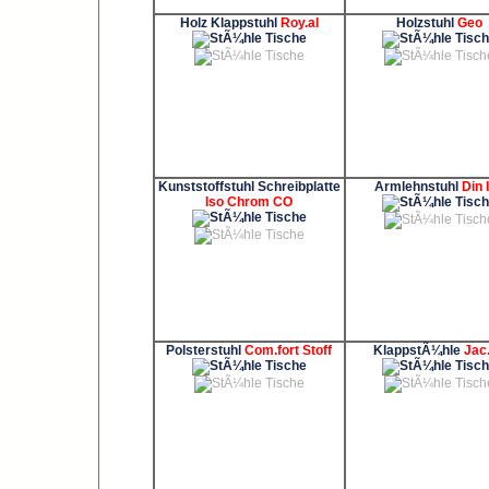
Holz Klappstuhl
Roy.al
Holzstuhl
Geo
Kunststoffstuhl Schreibplatte
Armlehnstuhl
Din 
Iso Chrom CO
Polsterstuhl
Com.fort Stoff
KlappstÃ¼hle
Jac