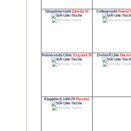
Sitzpolsterstuhl
Zam.ba SI
Collegestuhl
Juw.el 
Polsterstuhl Clinic
Exq.uisit SI
DrehstÃ¼hle
Gla.m
Klapptisch 140x70
Flo.renz