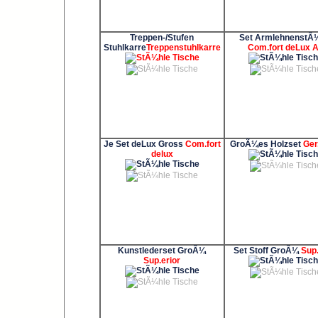
Treppen-/Stufen
Set ArmlehnenstÃ
Stuhlkarre
Treppenstuhlkarre
Com.fort deLux 
Je Set deLux Gross
Com.fort
GroÃ¼es Holzset
Ger
delux
Kunstlederset GroÃ¼
Set Stoff GroÃ¼
Sup.
Sup.erior