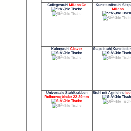
Collegestuhl
Mil.ano Co
Kunststoffstuhl Sitzp
Mil.ano
Kufenstuhl
Cle.ver
Stapelstuhl Kunstlede
Universale Stuhlkrabben
Stuhl mit Armlehne
Is
Reihenverbinder 22-29mm