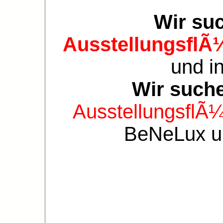
Wir su
AusstellungsflÃ
und i
Wir such
AusstellungsflÃ
BeNeLux 