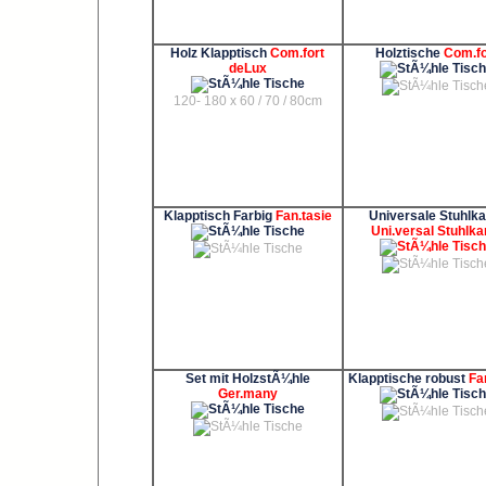
Holz Klapptisch
Com.fort
Holztische
Com.fo
deLux
120- 180 x 60 / 70 / 80cm
Klapptisch Farbig
Fan.tasie
Universale Stuhlka
Uni.versal Stuhlka
Set mit HolzstÃ¼hle
Klapptische robust
Fa
Ger.many