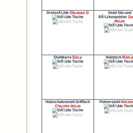
DrehstÃ¼hle
Gla.mour D
Stuhl Sitz-und
RÃ¼ckenpolster
Za
deLux
Stuhlkarre
Eas.y
Holztisch
Rom.
Holzschalenstuhl Griffloch
Polsterstuhl
Hor.izo
Cha.rme deLux