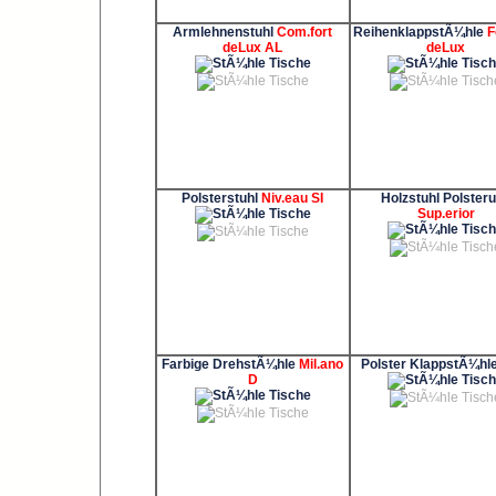
Armlehnenstuhl
Com.fort
ReihenklappstÃ¼hle
F
deLux AL
deLux
Polsterstuhl
Niv.eau SI
Holzstuhl Polster
Sup.erior
Farbige DrehstÃ¼hle
Mil.ano
Polster KlappstÃ¼hl
D