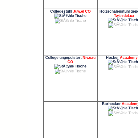
Collegestuhl
Juw.el CO
Holzschalenstuhl gepo
Twi.n deLux
College ungepolstert
Niv.eau
Hocker
Aca.demy
CO
Barhocker
Aca.dem