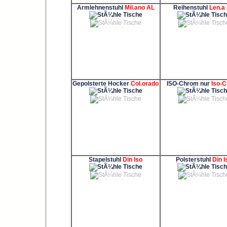
Armlehnenstuhl
Mil.ano AL
Reihenstuhl
Len.a
Gepolsterte Hocker
Col.orado
ISO-Chrom nur
Iso-
Stapelstuhl
Din Iso
Polsterstuhl
Din I