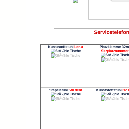
Servicetelefo
Kunststoffstuhl
Len.a
Platzklemme 32
Sitzplatznummer
Stapelstuhl
Stu.dent
Kunststoffstuhl
Iso