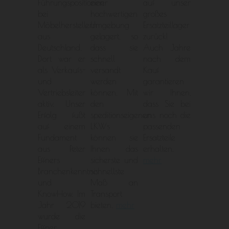
Führungspositionen
einer
auf unser
bei
hochwertigen
großes
Möbelherstellern
Umgebung
Ersatzteillager
aus
gelagert, so
zurück!
Deutschland.
dass sie
Auch Jahre
Dort war er
schnell
nach dem
als Verkaufs-
versandt
Kauf
und
werden
garantieren
Vertriebsleiter
können. Mit
wir Ihnen,
aktiv. Unser
den
dass Sie bei
Erfolg fußt
speditionseigenen
uns noch die
auf einem
LKWs
passenden
Fundament
können sie
Ersatzteile
aus Peter
Ihnen das
erhalten.
Effners
sicherste und
mehr
Branchenkenntnis
schnellste
und
Maß an
KnowHow. Im
Transport
Jahr 2019
bieten.
mehr
wurde die
Effner