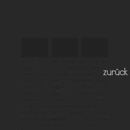
2006
Das Lagern
Ihre bei uns
wurde
der Möbel
gekauften
zurück
unsere Firma
wird bei uns
Möbel sind
Effner
von den
schon lange
International
Vollprofis
Jahre in
Limited
einer
Benutzung
gegründet.
Spedition
und weisen
Schon zuvor
übernommen.
deutliche
besetzte der
Bei ihnen
Abnutzungen
Unternehmensgründer
werden Ihre
auf? Dann
Peter Effner
Möbel in
greifen Sie