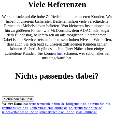
Viele Referenzen
Wir sind stolz auf die hohe Zufriedenheit unter unseren Kunden. Wir
haben in unserem bisherigen Bestehen schon viele verschiedene
Firmen mit Möbelstücken beliefert. Von kleineren Institutionen bis
hin zu größeren Firmen wie McDonald's, dem ADAC oder sogar
dem Bundestag, beliefern wir an alle möglichen Unternehmen.
Dabei ist der Service stets auf einem sehr hohen Niveau. Wir hoffen,
dass auch Sie sich bald zu unseren zufriedenen Kunden zählen
können. Sicherlich gibt es auch in Ihrer Nähe schon einige
zufriedene Kunden. Sie können
hier
schauen, wer schon alles bei
uns eingekauft hat.
Nichts passendes dabei?
Wir stehen Ihnen natürlich auch gerne direkt zur Seite und
freuen uns darauf, Ihre Fragen kompetent zu beantworten.
Schreiben Sie uns!
Weitere Domains:
besucherstuehle-online.de
,
billigstühle.de
,
holzstuehle.info
,
kantinenstuehle.eu
,
konferenzstuehle-online.de
,
objektstuehle-online.de
,
reihenverbinder-online.de
,
seminarstuehle-online.de
,
sessel-online.at
,