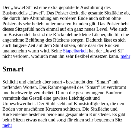
Der „Juw.el SI“ ist eine extra gepolsterte Ausführung des
Basismodells „Juwel“. Das Polster deckt die gesamte Sitzfläche ab,
die durch ihre Abrundung am vorderen Ende auch schon ohne
Polster als sehr beliebt unter unseren Kunden gilt. Das Polster hebt
dieses Sitzgefühl noch einmal auf ein ganz neues Level. Wie auch
im Basismodell besitzt die Rückenlehne kleine Löcher, die für eine
angenehme Belüftung des Rückens sorgen. Dadurch lässt es sich
auch längere Zeit auf dem Stuhl sitzen, ohne dass der Rücken
unangenehm warm wird. Seine
Stapelbarkeit
hat der „Juwel SI“
nicht verloren, wodurch man ihn sehr flexibel einsetzen kann.
mehr
Sma.rt
Schlicht und einfach aber smart - beschreibt den "Sma.rt" mit
treffenden Worten. Das Rahmengestell des "Smart" ist verchromt
und hochwertig verarbeitet. Durch die geschwungene Bauform
vermittelt das Gestell eine gewisse Leichtigkeit und
Unbeschwertheit. Der Stuhl steht auf Kunststoffgleitern, die den
Boden vor unschönen Kratzern schützen. Die Sitzfläche und
Rückenlehne bestehen beide aus gespanntem Kunstleder. Es gibt
beim Sitzen etwas nach und sorgt für einen sehr bequemen Sitz.
mehr