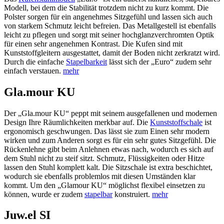
Modell, bei dem die Stabilität trotzdem nicht zu kurz kommt. Die
Polster sorgen für ein angenehmes Sitzgefühl und lassen sich auch
von starkem Schmutz leicht befreien. Das Metallgestell ist ebenfalls
leicht zu pflegen und sorgt mit seiner hochglanzverchromten Optik
für einen sehr angenehmen Kontrast. Die Kufen sind mit
Kunststoffgleitern ausgestattet, damit der Boden nicht zerkratzt wird.
Durch die einfache
Stapelbarkeit
lässt sich der „Euro“ zudem sehr
einfach verstauen.
mehr
Gla.mour KU
Der „Gla.mour KU“ peppt mit seinem ausgefallenen und modernen
Design Ihre Räumlichkeiten merkbar auf. Die
Kunststoffschale
ist
ergonomisch geschwungen. Das lässt sie zum Einen sehr modern
wirken und zum Anderen sorgt es für ein sehr gutes Sitzgefühl. Die
Rückenlehne gibt beim Anlehnen etwas nach, wodurch es sich auf
dem Stuhl nicht zu steif sitzt. Schmutz, Flüssigkeiten oder Hitze
lassen den Stuhl komplett kalt. Die Sitzschale ist extra beschichtet,
wodurch sie ebenfalls problemlos mit diesen Umständen klar
kommt. Um den „Glamour KU“ möglichst flexibel einsetzen zu
können, wurde er zudem
stapelbar
konstruiert.
mehr
Juw.el SI