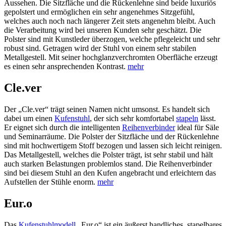
Aussehen. Die Sitzfläche und die Rückenlehne sind beide luxuriös
gepolstert und ermöglichen ein sehr angenehmes Sitzgefühl,
welches auch noch nach längerer Zeit stets angenehm bleibt. Auch
die Verarbeitung wird bei unseren Kunden sehr geschätzt. Die
Polster sind mit Kunstleder überzogen, welche pflegeleicht und sehr
robust sind. Getragen wird der Stuhl von einem sehr stabilen
Metallgestell. Mit seiner hochglanzverchromten Oberfläche erzeugt
es einen sehr ansprechenden Kontrast.
mehr
Cle.ver
Der „Cle.ver“ trägt seinen Namen nicht umsonst. Es handelt sich
dabei um einen
Kufenstuhl
, der sich sehr komfortabel
stapeln
lässt.
Er eignet sich durch die intelligenten
Reihenverbinder
ideal für Säle
und Seminarräume. Die Polster der Sitzfläche und der Rückenlehne
sind mit hochwertigem Stoff bezogen und lassen sich leicht reinigen.
Das Metallgestell, welches die Polster trägt, ist sehr stabil und hält
auch starken Belastungen problemlos stand. Die Reihenverbinder
sind bei diesem Stuhl an den Kufen angebracht und erleichtern das
Aufstellen der Stühle enorm.
mehr
Eur.o
Das
Kufenstuhlmodell
„Eur.o“ ist ein äußerst handliches, stapelbares